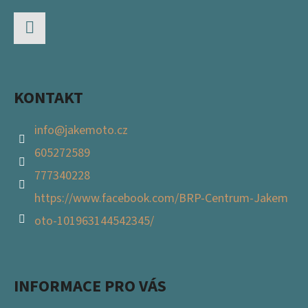
A
T
Facebook
Í
KONTAKT
info
@
jakemoto.cz
605272589
777340228
https://www.facebook.com/BRP-Centrum-Jakem
oto-101963144542345/
INFORMACE PRO VÁS