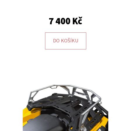
E
T
7 400 Kč
E
N
A
DO KOŠÍKU
J
Í
T
?
HLEDAT