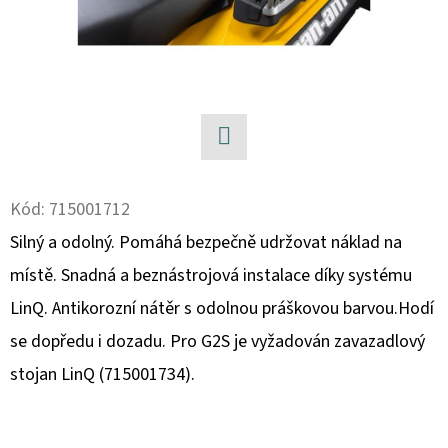
D
O
P
O
R
U
Facebook
Č
Kód:
715001712
U
Silný a odolný. Pomáhá bezpečně udržovat náklad na
J
E
místě. Snadná a beznástrojová instalace díky systému
M
LinQ. Antikorozní nátěr s odolnou práškovou barvou.Hodí
E
se dopředu i dozadu. Pro G2S je vyžadován zavazadlový
stojan LinQ (715001734).
SADA
ŠROUBŮ
A