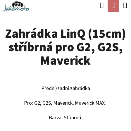
K
Hledat
Náku
Přejít
O
Zpět
Zpět
na
koší
Š
obsah
Zahrádka LinQ (15cm)
Í
C
K
stříbrná pro G2, G2S,
O
P
Maverick
O
T
Ř
Přední/zadní zahrádka
E
B
Pro:
G2, G2S, Maverick, Maverick MAX.
U
Barva: Stříbrná
J