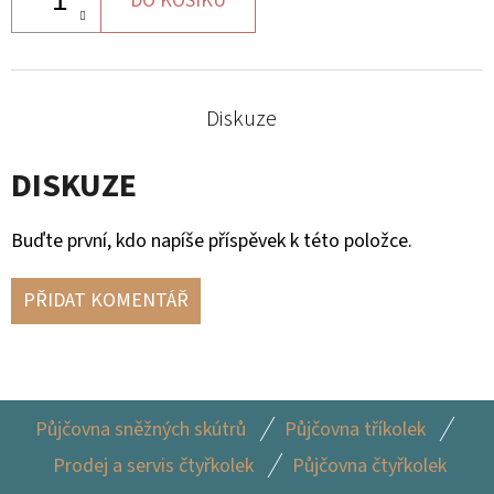
DO KOŠÍKU
Diskuze
DISKUZE
Buďte první, kdo napíše příspěvek k této položce.
PŘIDAT KOMENTÁŘ
Z
Půjčovna sněžných skútrů
Půjčovna tříkolek
Á
Prodej a servis čtyřkolek
Půjčovna čtyřkolek
P