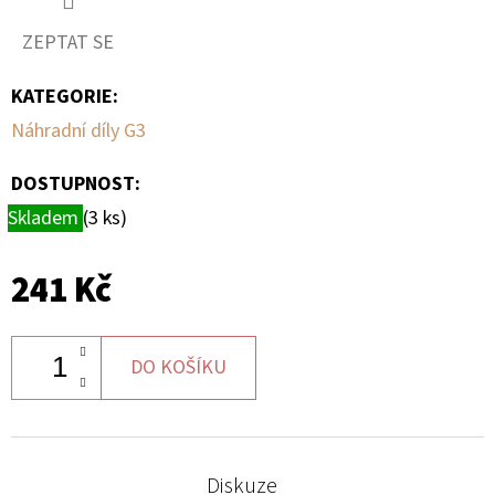
ZEPTAT SE
D
O
KATEGORIE
:
P
Náhradní díly G3
O
R
DOSTUPNOST:
U
Skladem
(3 ks)
Č
U
J
241 Kč
E
M
E
DO KOŠÍKU
SADA
ŠROUBŮ
Diskuze
A