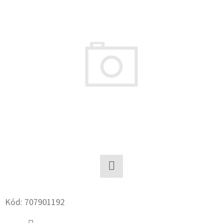
E
T
E
N
A
J
Í
T
?
Facebook
HLEDAT
Kód:
707901192