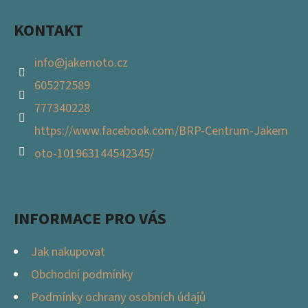
E
T
KONTAKT
E
info
@
jakemoto.cz
N
605272589
A
777340228
J
https://www.facebook.com/BRP-Centrum-Jakem
Í
oto-101963144542345/
T
?
INFORMACE PRO VÁS
Jak nakupovat
HLEDAT
Obchodní podmínky
Podmínky ochrany osobních údajů