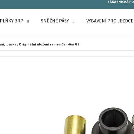
ZÁKAZNICKÁ P
OPLŇKY BRP
SNĚŽNÉ PÁSY
VYBAVENÍ PRO JEZDC
O POTŘEBUJETE NAJÍT?
ní, ložiska
/
Originální uložení ramen Can-Am G2
HLEDAT
DOPORUČUJEME