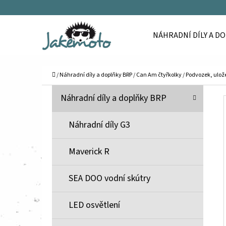
K
Přejít
O
Zpět
Zpět
na
NÁHRADNÍ DÍLY A D
Š
do
do
obsah
Í
obchodu
obchodu
C
K
Domů
/
Náhradní díly a doplňky BRP
/
Can Am čtyřkolky
/
Podvozek, ulože
P
K
Přeskočit
Náhradní díly a doplňky BRP
A
O
kategorie
T
S
Náhradní díly G3
E
T
G
Maverick R
O
R
R
A
SEA DOO vodní skútry
I
N
E
N
LED osvětlení