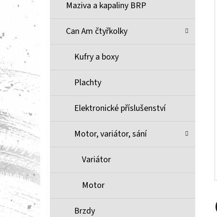
Í
Maziva a kapaliny BRP
P
A
Can Am čtyřkolky
BRZDOVÉ DESTIČKY ZE SLINUTÉHO KOVU
XCR MOOSE RACING NA X3
N
Kufry a boxy
1 100 Kč
E
L
Plachty
Elektronické příslušenství
Motor, variátor, sání
Variátor
Motor
Brzdy