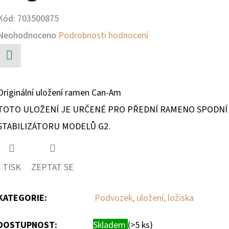
Kód:
703500875
Průměrné
Neohodnoceno
Podrobnosti hodnocení
hodnocení
produktu
Facebook
je
Originální uložení ramen Can-Am
0,0
TOTO ULOŽENÍ JE URČENÉ PRO PŘEDNÍ RAMENO SPODNÍ I
z
STABILIZÁTORU MODELŮ G2.
5
hvězdiček.
TISK
ZEPTAT SE
KATEGORIE
:
Podvozek, uložení, ložiska
DOSTUPNOST:
Skladem
(>5 ks)