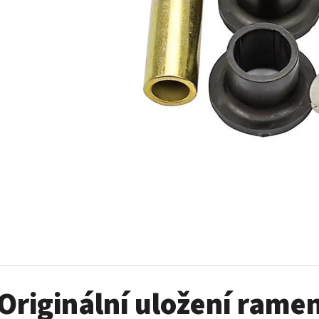
SADA ŠROUBŮ A MATIC KOL G2
PALIVOVÉ ČERPADL
AM
980 Kč
10 900 Kč
Originální uložení ram