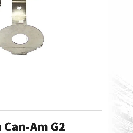
O S MĚŘÁKEM PALIVA CAN-
en Can-Am G2