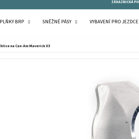
ZÁKAZNICKÁ P
OPLŇKY BRP
SNĚŽNÉ PÁSY
VYBAVENÍ PRO JEZDC
O POTŘEBUJETE NAJÍT?
ěhlice na Can-Am Maverick X3
HLEDAT
DOPORUČUJEME