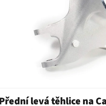
SADA ŠROUBŮ A MATIC KOL G2
PALIVOVÉ ČERPADL
AM
980 Kč
10 900 Kč
Přední levá těhlice na 