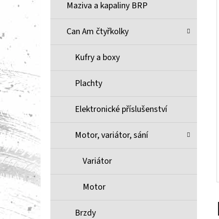
Í
Maziva a kapaliny BRP
P
A
Can Am čtyřkolky
BRZDOVÉ DESTIČKY ZE SLINUTÉHO KOVU
XCR MOOSE RACING NA X3
N
Kufry a boxy
1 100 Kč
E
L
Plachty
Elektronické příslušenství
Motor, variátor, sání
Variátor
Motor
Brzdy