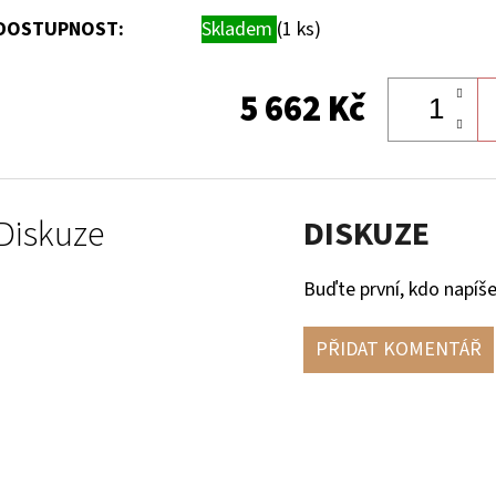
DOSTUPNOST:
Skladem
(1 ks)
5 662 Kč
Diskuze
DISKUZE
Buďte první, kdo napíše
PŘIDAT KOMENTÁŘ