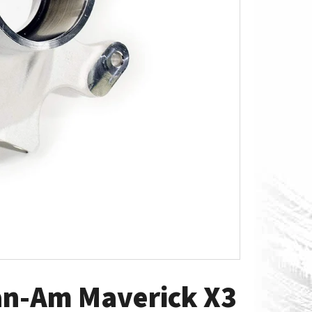
O S MĚŘÁKEM PALIVA CAN-
Can-Am Maverick X3