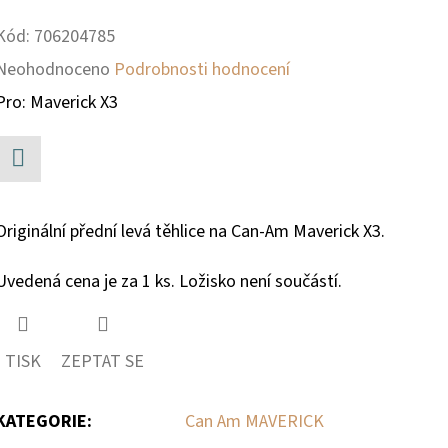
Kód:
706204785
Průměrné
Neohodnoceno
Podrobnosti hodnocení
hodnocení
Pro: Maverick X3
produktu
je
Facebook
0,0
Originální přední levá těhlice na Can-Am Maverick X3.
z
5
Uvedená cena je za 1 ks. Ložisko není součástí.
hvězdiček.
TISK
ZEPTAT SE
KATEGORIE
:
Can Am MAVERICK