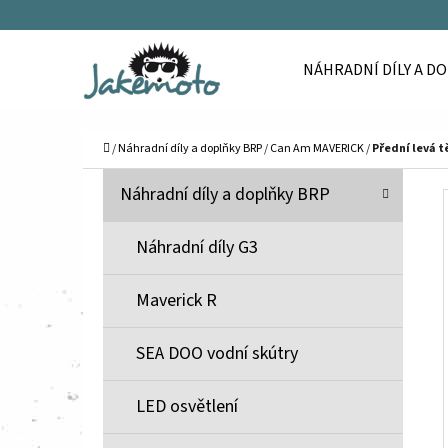
K
Přejít
O
Zpět
Zpět
na
NÁHRADNÍ DÍLY A D
Š
do
do
obsah
Í
obchodu
obchodu
C
K
Domů
/
Náhradní díly a doplňky BRP
/
Can Am MAVERICK
/
Přední levá t
P
K
Přeskočit
Náhradní díly a doplňky BRP
A
O
kategorie
T
S
Náhradní díly G3
E
T
G
Maverick R
O
R
R
A
SEA DOO vodní skútry
I
N
E
N
LED osvětlení